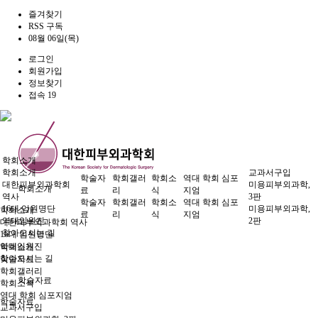
즐겨찾기
RSS 구독
08월 06일(목)
로그인
회원가입
정보찾기
접속 19
학회소개
학회소개
교과서구입
학술자
학회갤러
학회소
역대 학회 심포
대한피부외과학회
미용피부외과학,
학회소개
료
리
식
지엄
역사
3판
학술자
학회갤러
학회소
역대 학회 심포
16대 임원명단
미용피부외과학,
학회소개
료
리
식
지엄
역대임원진
2판
대한피부외과학회 역사
찾아오시는 길
16대 임원명단
역대임원진
학회소개
찾아오시는 길
학술자료
학회갤러리
학술자료
학회소식
역대 학회 심포지엄
학술자료
교과서구입