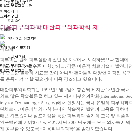
미용피부외과학, 3판
학회갤러리
미용피부외과학, 2판
학회갤러리
교과서구입
학회소식
미용피부외과학
대한피부외과학회 저
학회소식
역대 학회 심포지엄
역대 학회 심포지엄
책소개
교과서구입
피부과는 원래 피부질환의 진단 및 치료에서 시작하였으나 현대에
미용피부외과학, 3판
이르러서는 생활수준이 향상되고, 각종 미용적 치료기술이 발전되면
미용피부외과학, 2판
서 단순한 질환의 치료뿐 만이 아니라 환자들의 다양한 미적인 욕구
를 충족시켜야 할 필요성이 더욱 강조되고 있습니다.
대한피부외과학회는 1995년 9월 2일에 창립되어 지난 18년간 국내
외로 많은 학술활동을 하고 있는 세계피부외과학회(International Soc
iety for Dermatologic Surgery)에서 인정하는 국내 유일의 피부외과학
단체로서, 미용피부외과학 분야의 학술적인 발전과 교육을 위하여
매년 워크숍이나 심포지엄을 통한 피부외과 술기의 교육 및 학술적
연구발전에 기여하고 있으며, 지난 2006년도에는 모든 의사들이 쉽
게 공부할 수 있도록 “미용피부외과학”을 발간하였습니다.