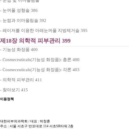
- 눈썹 및 이마올림술
- 눈꺼풀 성형술 386
- 눈썹과 이마올림술 392
- 레이저를 이용한 아래눈꺼풀 지방제거술 395
제18장 의학적 피부관리 399
- 기능성 화장품 400
- Cosmeceuticals(기능성 화장품): 총론 400
- Cosmeceuticals(기능성 화장품): 각론 403
- 의학적 피부관리 411
- 찾아보기 415
이용정책
이용약관
개인정보처리방침
이메일 무단수집거부
책임의 한계와 법적고지
대한피부외과학회 / 대표 : 허창훈
주소 : 서울 서초구 반포대로 114 서초SR타워 2층