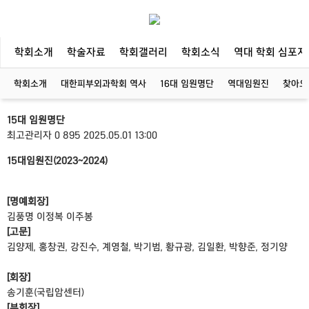
학회소개
학술자료
학회갤러리
학회소식
역대 학회 심포지
학회소개
대한피부외과학회 역사
16대 임원명단
역대임원진
찾아오
15대 임원명단
최고관리자
0
895
2025.05.01 13:00
15대임원진(2023~2024)
[명예회장]
김풍명 이정복 이주봉
[고문]
김양제, 홍창권, 강진수, 계영철, 박기범, 황규광, 김일환, 박향준, 정기양
[회장]
송기훈(국립암센터)
[부회장]