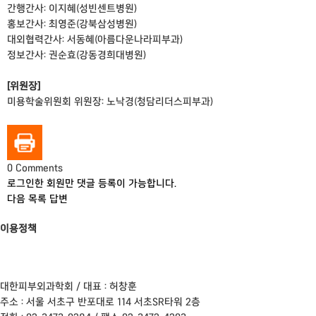
간행간사: 이지혜(성빈센트병원)
홍보간사: 최영준(강북삼성병원)
대외협력간사: 서동혜(아름다운나라피부과)
정보간사: 권순효(강동경희대병원)
[위원장]
미용학술위원회 위원장: 노낙경(청담리더스피부과)
0
Comments
로그인한 회원만 댓글 등록이 가능합니다.
다음
목록
답변
이용정책
이용약관
개인정보처리방침
이메일 무단수집거부
책임의 한계와 법적고지
대한피부외과학회 / 대표 : 허창훈
주소 : 서울 서초구 반포대로 114 서초SR타워 2층