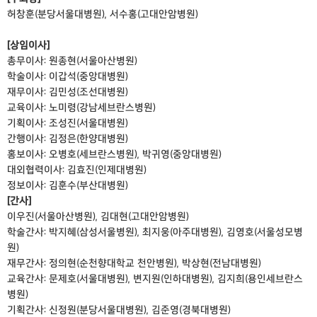
허창훈(분당서울대병원), 서수홍(고대안암병원)
[상임이사]
총무이사: 원종현(서울아산병원)
학술이사: 이갑석(중앙대병원)
재무이사: 김민성(조선대병원)
교육이사: 노미령(강남세브란스병원)
기획이사: 조성진(서울대병원)
간행이사: 김정은(한양대병원)
홍보이사: 오병호(세브란스병원), 박귀영(중앙대병원)
대외협력이사: 김효진(인제대병원)
정보이사: 김훈수(부산대병원)
[간사]
이우진(서울아산병원), 김대현(고대안암병원)
학술간사: 박지혜(삼성서울병원), 최지웅(아주대병원), 김영호(서울성모병
원)
재무간사: 정의현(순천향대학교 천안병원), 박상현(전남대병원)
교육간사: 문제호(서울대병원), 변지원(인하대병원), 김지희(용인세브란스
병원)
기획간사: 신정원(분당서울대병원), 김준영(경북대병원)