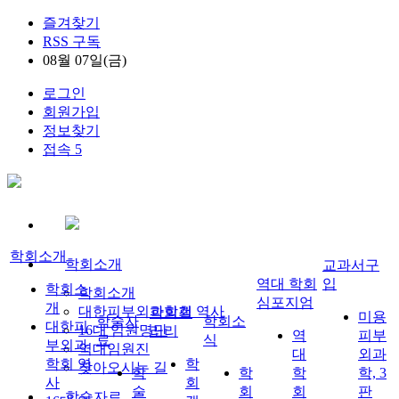
즐겨찾기
RSS 구독
08월 07일(금)
로그인
회원가입
정보찾기
접속 5
학회소개
학회소개
교과서구
역대 학회
입
학회소
학회소개
심포지엄
개
대한피부외과학회 역사
학회갤
미용
학술자
학회소
대한피
16대 임원명단
러리
역
피부
료
식
부외과
역대임원진
대
외과
학회 역
학
찾아오시는 길
학
학
학
학, 3
사
회
술
회
회
판
학술자료