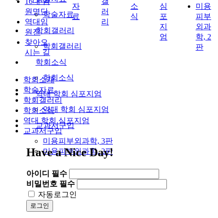
16대 임
갤
자
소
심
미용
원명단
러
학술자료
료
식
포
피부
역대임
리
지
외과
학회갤러리
원진
엄
학, 2
찾아오
학회갤러리
판
시는 길
학회소식
학회소식
학회소개
학술자료
역대 학회 심포지엄
학회갤러리
역대 학회 심포지엄
학회소식
역대 학회 심포지엄
교과서구입
교과서구입
미용피부외과학, 3판
Have a Nice Day!
미용피부외과학, 2판
아이디
필수
비밀번호
필수
자동로그인
로그인