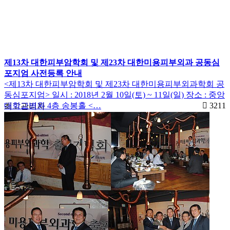
제13차 대한피부암학회 및 제23차 대한미용피부외과 공동심
포지엄 사전등록 안내
<제13차 대한피부암학회 및 제23차 대한미용피부외과학회 공
동심포지엄> 일시 : 2018년 2월 10일(토) ~ 11일(일) 장소 : 중앙
대학교병원 4층 송봉홀 <…
3211
최고관리자