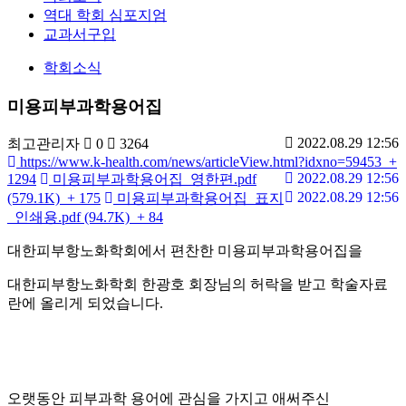
역대 학회 심포지엄
교과서구입
학회소식
미용피부과학용어집
2022.08.29 12:56
최고관리자
0
3264
https://www.k-health.com/news/articleView.html?idxno=59453
+
2022.08.29 12:56
1294
미용피부과학용어집_영한편.pdf
2022.08.29 12:56
(579.1K)
+ 175
미용피부과학용어집_표지
_인쇄용.pdf (94.7K)
+ 84
대한피부항노화학회에서 편찬한 미용피부과학용어집을
대한피부항노화학회 한광호 회장님의 허락을 받고 학술자료
란에 올리게 되었습니다.
오랫동안 피부과학 용어에 관심을 가지고 애써주신