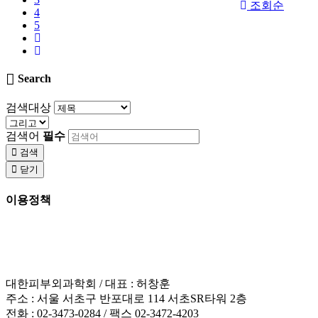
조회순
4
5
Search
검색대상
검색어
필수
검색
닫기
이용정책
이용약관
개인정보처리방침
이메일 무단수집거부
책임의 한계와 법적고지
대한피부외과학회 / 대표 : 허창훈
주소 : 서울 서초구 반포대로 114 서초SR타워 2층
전화 : 02-3473-0284 / 팩스 02-3472-4203