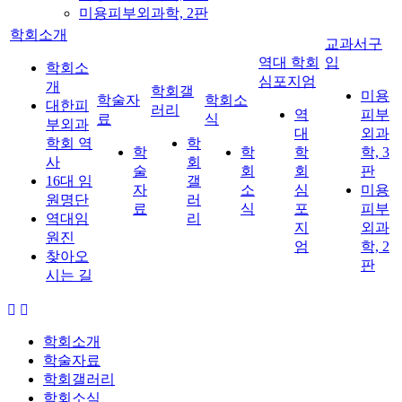
미용피부외과학, 2판
학회소개
교과서구
역대 학회
입
학회소
심포지엄
개
학회갤
미용
학술자
학회소
대한피
러리
역
피부
료
식
부외과
대
외과
학회 역
학
학
학
학
학, 3
사
회
술
회
회
판
16대 임
갤
자
소
심
미용
원명단
러
료
식
포
피부
역대임
리
지
외과
원진
엄
학, 2
찾아오
판
시는 길
학회소개
학술자료
학회갤러리
학회소식