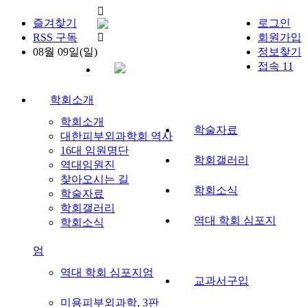
즐겨찾기
로그인
RSS 구독
회원가입
08월 09일(일)
정보찾기
접속 11
학회소개
학회소개
학술자료
대한피부외과학회 역사
16대 임원명단
학회갤러리
역대임원진
찾아오시는 길
학회소식
학술자료
학회갤러리
역대 학회 심포지
학회소식
엄
역대 학회 심포지엄
교과서구입
미용피부외과학, 3판