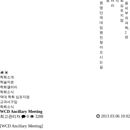
료
러
식
회
원
용
리
심
명
피
포
단
부
지
역
외
엄
대
과
임
학,
원
2
판
진
찾
아
오
시
는
길
학회소개
학술자료
학회갤러리
학회소식
역대 학회 심포지엄
교과서구입
학회소식
WCD Ancillary Meeting
2013.03.06 10:02
최고관리자
0
3288
[WCD Ancillary Meeting]