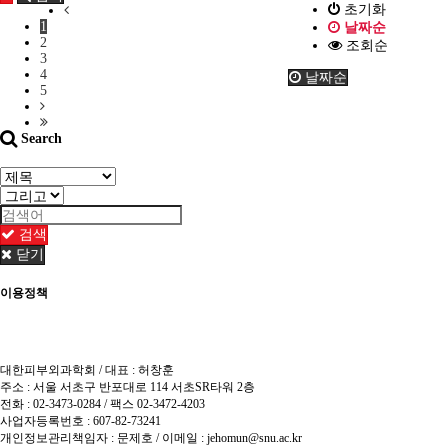
초기화
1
날짜순
2
조회순
3
4
날짜순
5
Search
검색
닫기
이용정책
이용약관
개인정보처리방침
이메일 무단수집거부
책임의 한계와 법적고지
대한피부외과학회 / 대표 : 허창훈
주소 : 서울 서초구 반포대로 114 서초SR타워 2층
전화 : 02-3473-0284 / 팩스 02-3472-4203
사업자등록번호 : 607-82-73241
개인정보관리책임자 : 문제호 / 이메일 : jehomun@snu.ac.kr