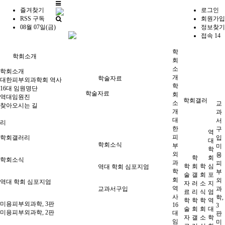
즐겨찾기
로그인
RSS 구독
회원가입
08월 07일(금)
정보찾기
접속 14
학
학회소개
회
소
학회소개
개
학술자료
대한피부외과학회 역사
학
16대 임원명단
학술자료
회
역대임원진
학회갤러
소
교
찾아오시는 길
개
과
대
서
리
한
구
역
피
입
학회갤러리
대
학회소식
부
미
학
외
용
학
회
학회소식
과
피
학
회
학
심
역대 학회 심포지엄
학
부
술
갤
회
포
회
외
역대 학회 심포지엄
자
러
소
지
역
과
교과서구입
료
리
식
엄
사
학,
학
학
학
역
미용피부외과학, 3판
16
3
술
회
회
대
미용피부외과학, 2판
대
판
자
갤
소
학
임
미