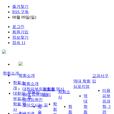
즐겨찾기
RSS 구독
08월 09일(일)
로그인
회원가입
정보찾기
접속 11
학회소개
학회소개
교과서구
역대 학회
입
학회소
학회소개
심포지엄
개
대한피부외과학회 역사
학회갤
미용
학술자
학회소
대한피
16대 임원명단
러리
역
피부
료
식
부외과
역대임원진
대
외과
학회 역
학
찾아오시는 길
학
학
학
학, 3
사
회
술
회
회
판
학술자료