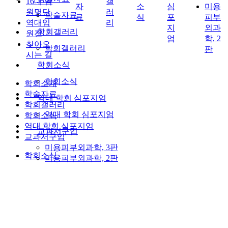
16대 임
갤
자
소
심
미용
원명단
러
학술자료
료
식
포
피부
역대임
리
지
외과
학회갤러리
원진
엄
학, 2
찾아오
학회갤러리
판
시는 길
학회소식
학회소식
학회소개
학술자료
역대 학회 심포지엄
학회갤러리
역대 학회 심포지엄
학회소식
역대 학회 심포지엄
교과서구입
교과서구입
미용피부외과학, 3판
학회소식
미용피부외과학, 2판